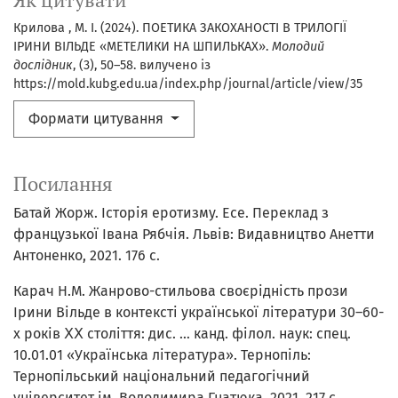
Як цитувати
Крилова , М. І. (2024). ПОЕТИКА ЗАКОХАНОСТІ В ТРИЛОГІЇ
ІРИНИ ВІЛЬДЕ «МЕТЕЛИКИ НА ШПИЛЬКАХ».
Молодий
дослідник
, (3), 50–58. вилучено із
https://mold.kubg.edu.ua/index.php/journal/article/view/35
Формати цитування
Посилання
Батай Жорж. Історія еротизму. Есе. Переклад з
французької Івана Рябчія. Львів: Видавництво Анетти
Антоненко, 2021. 176 с.
Карач Н.М. Жанрово-стильова своєрідність прози
Ірини Вільде в контексті української літератури 30–60-
х років ⅩⅩ століття: дис. … канд. філол. наук: спец.
10.01.01 «Українська література». Тернопіль:
Тернопільський національний педагогічний
університет ім. Володимира Гнатюка, 2021. 217 с.