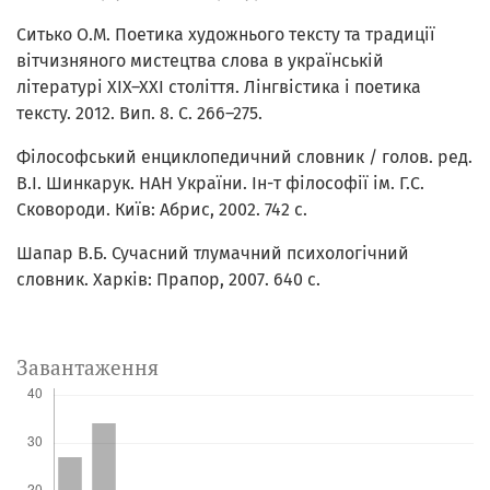
Ситько О.М. Поетика художнього тексту та традиції
вітчизняного мистецтва слова в українській
літературі XIX–XXI століття. Лінгвістика і поетика
тексту. 2012. Вип. 8. С. 266–275.
Філософський енциклопедичний словник / голов. ред.
В.І. Шинкарук. НАН України. Ін-т філософії ім. Г.С.
Сковороди. Київ: Абрис, 2002. 742 с.
Шапар В.Б. Сучасний тлумачний психологічний
словник. Xарків: Прапор, 2007. 640 с.
Завантаження