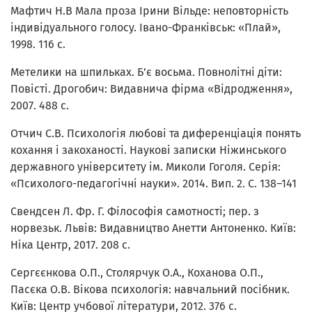
Мафтич Н.В Мала проза Ірини Вільде: неповторність
індивідуального голосу. Івано-Франківськ: «Плай»,
1998. 116 с.
Метелики на шпильках. Б’є восьма. Повнолітні діти:
Повісті. Дрогобич: Видавнича фірма «Відродження»,
2007. 488 с.
Отчич С.В. Психологія любові та диференціація понять
кохання і закоханості. Наукові записки Ніжинського
державного університету ім. Миколи Гоголя. Серія:
«Психолого-педагогічні науки». 2014. Вип. 2. С. 138–141
Свендсен Л. Фр. Г. Філософія самотності; пер. з
норвезьк. Львів: Видавництво Анетти Антоненко. Київ:
Ніка Центр, 2017. 208 с.
Сергєєнкова О.П., Столярчук О.А., Коханова О.П.,
Пасєка О.В. Вікова психологія: навчальний посібник.
Київ: Центр учбової літератури, 2012. 376 с.