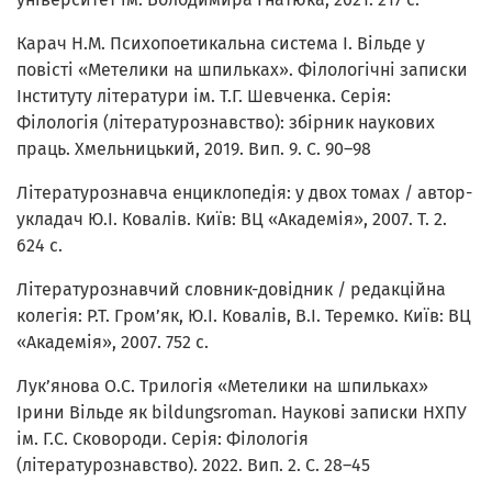
Карач Н.М. Психопоетикальна система І. Вільде у
повісті «Метелики на шпильках». Філологічні записки
Інституту літератури ім. Т.Г. Шевченка. Серія:
Філологія (літературознавство): збірник наукових
праць. Хмельницький, 2019. Вип. 9. С. 90–98
Літературознавча енциклопедія: у двох томах / автор-
укладач Ю.І. Ковалів. Київ: ВЦ «Академія», 2007. Т. 2.
624 с.
Літературознавчий словник-довідник / редакційна
колегія: Р.Т. Гром’як, Ю.І. Ковалів, В.І. Теремко. Київ: ВЦ
«Академія», 2007. 752 с.
Лук’янова О.С. Трилогія «Метелики на шпильках»
Ірини Вільде як bildungsroman. Наукові записки НХПУ
ім. Г.С. Сковороди. Серія: Філологія
(літературознавство). 2022. Вип. 2. С. 28–45