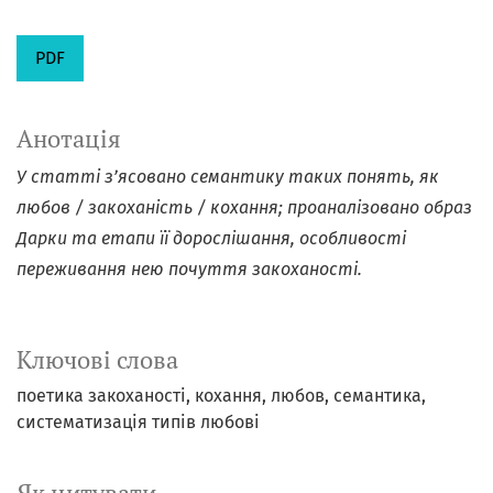
PDF
Анотація
У статті
з’ясовано семантику таких понять, як
любов / закоханість / кохання; проаналізовано образ
Дарки та етапи її дорослішання, особливості
переживання нею почуття закоханості.
Ключові слова
поетика закоханості
кохання
любов
семантика
систематизація типів любові