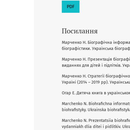
PDF
Посилання
Марченко Н. Біографічна інформац
біографістики. Українська біографіс
Марченко Н. Презентація біограф
виданнях для дітей і підлітків. Укр
Марченко Н. Стратегії біографічно
Україні (2014 – 2019 рр). Українська
Огар Е. Дитяча книга в українському 
Marchenko N. Biohrafichna informats
biohrafistyky. Ukrainska biohrafistyka
Marchenko N. Prezentatsiia biohraf
vydanniakh dlia ditei i pidlitkiv. Ukr