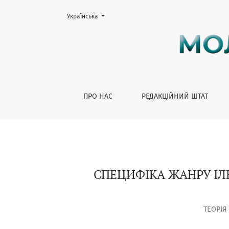
Змінити мову. Поточною мовою є:
Українська
СПЕЦИФІКА ЖАНРУ ІЛЮСТРОВАНОЇ ЕНЦИКЛО
ПРО НАС
РЕДАКЦІЙНИЙ ШТАТ
СПЕЦИФІКА ЖАНРУ І
ТЕОРІЯ