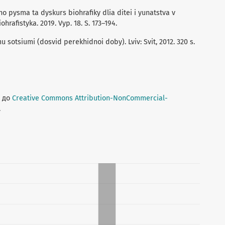
o pysma ta dyskurs biohrafiky dlia ditei i yunatstva v
ohrafistyka. 2019. Vyp. 18. S. 173–194.
 sotsiumi (dosvid perekhidnoi doby). Lviv: Svit, 2012. 320 s.
о до
Creative Commons Attribution-NonCommercial-
.