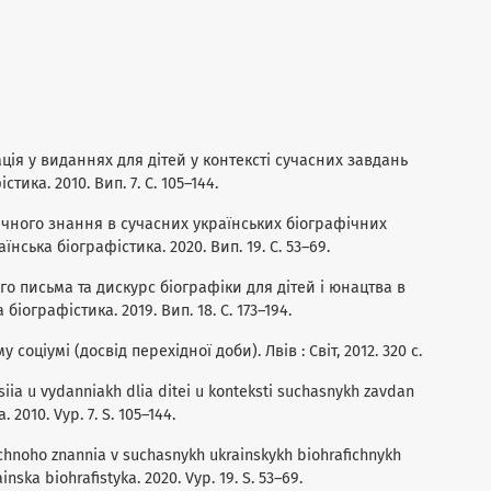
ія у виданнях для дітей у контексті сучасних завдань
тика. 2010. Вип. 7. С. 105–144.
ічного знання в сучасних українських біографічних
аїнська біографістика. 2020. Вип. 19. С. 53–69.
го письма та дискурс біографіки для дітей і юнацтва в
 біографістика. 2019. Вип. 18. С. 173–194.
соціумі (досвід перехідної доби). Лвів : Світ, 2012. 320 с.
iia u vydanniakh dlia ditei u konteksti suchasnykh zavdan
. 2010. Vyp. 7. S. 105–144.
ichnoho znannia v suchasnykh ukrainskykh biohrafichnykh
ainska biohrafistyka. 2020. Vyp. 19. S. 53–69.