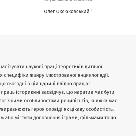
+
Олег Оксюковський
аналізувати наукові праці теоретиків дитячої
ня специфіки жанру ілюстрованої енциклопедії.
 що сьогодні в цій царині плідно працює
 праць історикині засвідчує, що наратив має бути
логічними особливостями реципієнтів, книжка має
увиразнюють героя оповіді як цікаву особистість.
м або містити доповнення іграми, фільмами тощо.